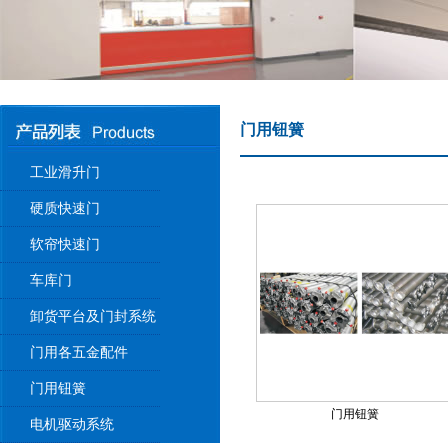
门用钮簧
工业滑升门
硬质快速门
软帘快速门
车库门
卸货平台及门封系统
门用各五金配件
门用钮簧
门用钮簧
电机驱动系统